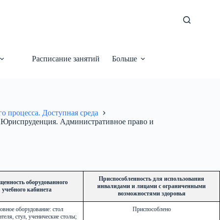
Расписание занятий
Больше
о процесса. Доступная среда
01 Юриспруденция. Административное право и
Приспособленность для использования
щенность оборудованного
инвалидами и лицами с ограниченными
учебного кабинета
возможностями здоровья
овное оборудование: стол
Приспособлено
теля, стул, ученические столы;