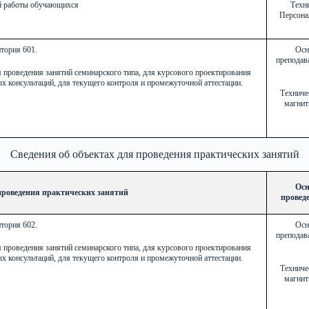
й работы обучающихся
Техни
Персона
тория 601.
Осн
преподава
я проведения занятий семинарского типа, для курсового проектирования
х консультаций, для текущего контроля и промежуточной аттестации.
Техниче
магнит
Сведения об объектах для проведения практических занятий
Осн
проведения практических занятий
провед
тория 602.
Осн
преподава
я проведения занятий семинарского типа, для курсового проектирования
х консультаций, для текущего контроля и промежуточной аттестации.
Техниче
магнит