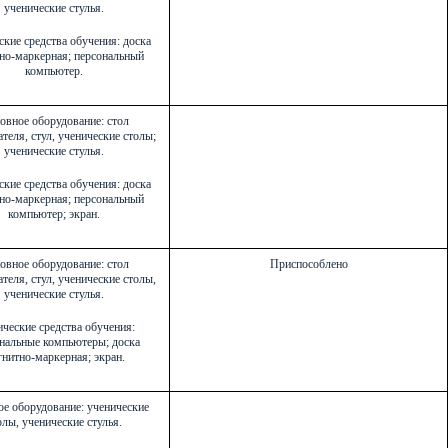
ученические стулья.
ские средства обучения: доска
но-маркерная; персональный
компьютер.
овное оборудование: стол
теля, стул, ученические столы;
ученические стулья.
ские средства обучения: доска
но-маркерная; персональный
компьютер; экран.
овное оборудование: стол
Приспособлено
теля, стул, ученические столы,
ученические стулья.
ческие средства обучения:
нальные компьютеры; доска
нитно-маркерная; экран.
е оборудование: ученические
олы, ученические стулья.