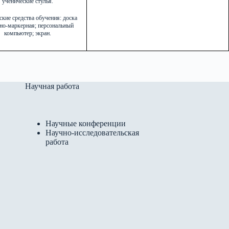
ученические стулья.
ские средства обучения: доска
но-маркерная; персональный
компьютер; экран.
Научная работа
Научные конференции
Научно-исследовательская
работа