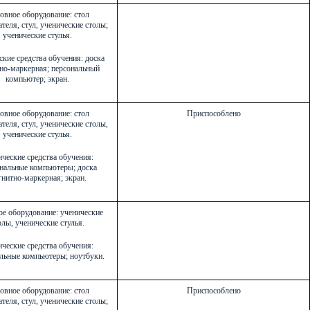
овное оборудование: стол
теля, стул, ученические столы;
ученические стулья.
ские средства обучения: доска
но-маркерная; персональный
компьютер; экран.
овное оборудование: стол
Приспособлено
теля, стул, ученические столы,
ученические стулья.
ческие средства обучения:
нальные компьютеры; доска
нитно-маркерная; экран.
е оборудование: ученические
олы, ученические стулья.
ческие средства обучения:
льные компьютеры; ноутбуки.
овное оборудование: стол
Приспособлено
теля, стул, ученические столы;