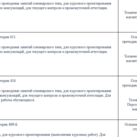
я проведения занятий семинарского типа, для курсового проектирования
х консультаций, для текущего контроля и промежуточной аттестации.
Техниче
магнит
тория 611.
Осн
преподава
я проведения занятий семинарского типа, для курсового проектирования
х консультаций, для текущего контроля и промежуточной аттестации.
Техниче
магнит
тория 416.
Осн
преподава
я проведения занятий семинарского типа, для курсового проектирования
консультаций, для текущего контроля и промежуточной аттестации. Для
й работы обучающихся.
Техни
Персо
маг
ория 409-Б.
Основно
ст
а, для курсового проектирования (выполнения курсовых работ). Для