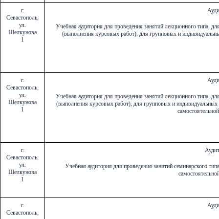
г.
Ауди
Севастополь,
ул.
Учебная аудитория для проведения занятий лекционного типа, дл
Шелкунова
(выполнения курсовых работ), для групповых и индивидуальны
1
г.
Ауди
Севастополь,
ул.
Учебная аудитория для проведения занятий лекционного типа, дл
Шелкунова
(выполнения курсовых работ), для групповых и индивидуальных 
1
самостоятельно
г.
Аудит
Севастополь,
ул.
Учебная аудитория для проведения занятий семинарского тип
Шелкунова
самостоятельно
1
г.
Ауди
Севастополь,