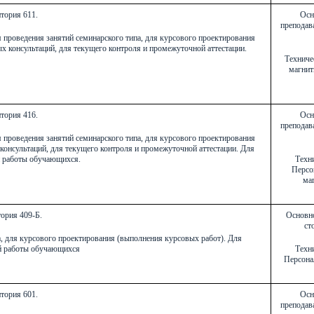
тория 611.
Осн
преподава
я проведения занятий семинарского типа, для курсового проектирования
х консультаций, для текущего контроля и промежуточной аттестации.
Техниче
магнит
тория 416.
Осн
преподава
я проведения занятий семинарского типа, для курсового проектирования
консультаций, для текущего контроля и промежуточной аттестации. Для
й работы обучающихся.
Техни
Персо
маг
ория 409-Б.
Основно
ст
а, для курсового проектирования (выполнения курсовых работ). Для
й работы обучающихся
Техни
Персона
тория 601.
Осн
преподава