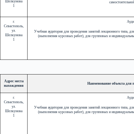
Шелкунова
самостоятельно
1
г.
Ауди
Севастополь,
ул.
Учебная аудитория для проведения занятий лекционного типа, дл
Шелкунова
(выполнения курсовых работ), для групповых и индивидуальны
1
Адрес места
Наименование объекта для 
нахождения
г.
Ауди
Севастополь,
ул.
Учебная аудитория для проведения занятий лекционного типа, дл
Шелкунова
(выполнения курсовых работ), для групповых и индивидуальны
1