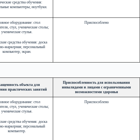
ческие средства обучения:
льные компьютеры; ноутбуки.
овное оборудование: стол
Приспособлено
теля, стул, ученические столы;
ученические стулья.
ские средства обучения: доска
но-маркерная; персональный
компьютер; экран.
Приспособленность для использования
ащенность объекта для
инвалидами и лицами с ограниченными
ения практических занятий
возможностями здоровья
овное оборудование: стол
Приспособлено
теля, стул, ученические столы;
ученические стулья.
ские средства обучения: доска
но-маркерная; персональный
компьютер.