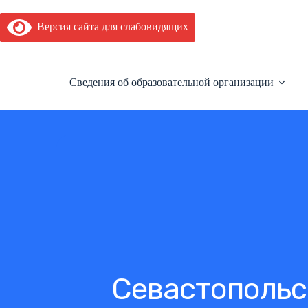
Перейти
к
Версия сайта для слабовидящих
сути
Сведения об образовательной организации
Севастопольс