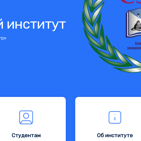
 институт
го»
Студентам
Об институте