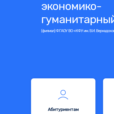
экономико-
гуманитарный
(филиал) ФГАОУ ВО «КФУ им. В.И. Вернадско
Абитуриентам