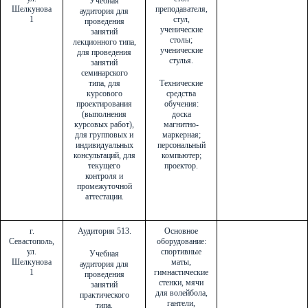
Учебная
Шелкунова
преподавателя,
аудитория для
1
стул,
проведения
ученические
занятий
столы;
лекционного типа,
ученические
для проведения
стулья.
занятий
семинарского
типа, для
Технические
курсового
средства
проектирования
обучения:
(выполнения
доска
курсовых работ),
магнитно-
для групповых и
маркерная;
индивидуальных
персональный
консультаций, для
компьютер;
текущего
проектор.
контроля и
промежуточной
аттестации.
г.
Аудитория 513.
Основное
Севастополь,
оборудование:
ул.
спортивные
Учебная
Шелкунова
маты,
аудитория для
1
гимнастические
проведения
стенки, мячи
занятий
для волейбола,
практического
гантели,
типа.