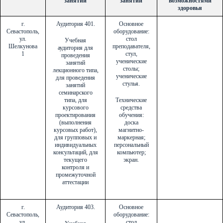
занятий
занятий
возможностями
здоровья
г.
Аудитория 401.
Основное
Севастополь,
оборудование:
ул.
стол
Учебная
Шелкунова
преподавателя,
аудитория для
1
стул,
проведения
ученические
занятий
столы;
лекционного типа,
ученические
для проведения
стулья.
занятий
семинарского
типа, для
Технические
курсового
средства
проектирования
обучения:
(выполнения
доска
курсовых работ),
магнитно-
для групповых и
маркерная;
индивидуальных
персональный
консультаций, для
компьютер;
текущего
экран.
контроля и
промежуточной
аттестации
г.
Аудитория 403.
Основное
Севастополь,
оборудование:
ул.
стол