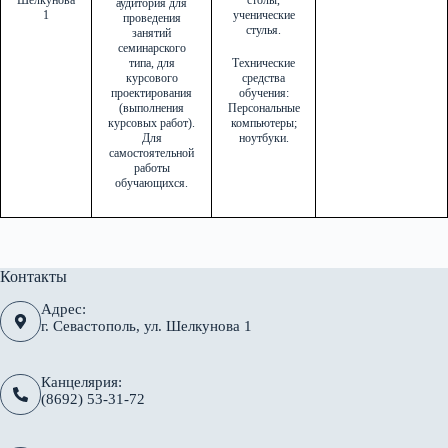
Шелкунова
столы,
аудитория для
1
ученические
проведения
стулья.
занятий
семинарского
типа, для
Технические
курсового
средства
проектирования
обучения:
(выполнения
Персональные
курсовых работ).
компьютеры;
Для
ноутбуки.
самостоятельной
работы
обучающихся.
Контакты
Адрес:
г. Севастополь, ул. Шелкунова 1
Канцелярия:
(8692) 53-31-72