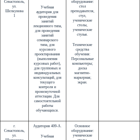
Севастополь,
оборудование:
ул.
стол
Учебная
Шелкунова
преподавателя,
аудитория для
1
стул,
проведения
ученические
занятий
столы,
лекционного типа,
ученические
для проведения
стулья.
занятий
семинарского
типа, для
Технические
курсового
средства
проектирования
обучения:
(выполнения
Персональные
курсовых работ),
компьютеры;
для групповых и
доска
индивидуальных
магнитно-
консультаций, для
маркерная;
текущего
экран.
контроля и
промежуточной
аттестации. Для
самостоятельной
работы
обучающихся.
г.
Аудитория 409-А.
Основное
Севастополь,
оборудование:
ул.
ученические
Учебная