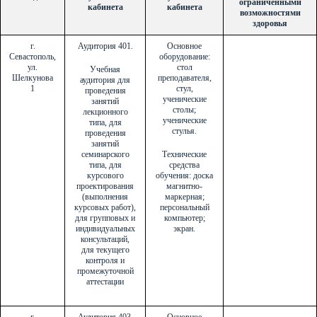
ограниченными
кабинета
кабинета
возможностями
здоровья
г.
Аудитория 401.
Основное
Севастополь,
оборудование:
ул.
стол
Учебная
Шелкунова
преподавателя,
аудитория для
1
стул,
проведения
ученические
занятий
столы;
лекционного
ученические
типа, для
стулья.
проведения
занятий
семинарского
Технические
типа, для
средства
курсового
обучения: доска
проектирования
магнитно-
(выполнения
маркерная;
курсовых работ),
персональный
для групповых и
компьютер;
индивидуальных
экран.
консультаций,
для текущего
контроля и
промежуточной
аттестации