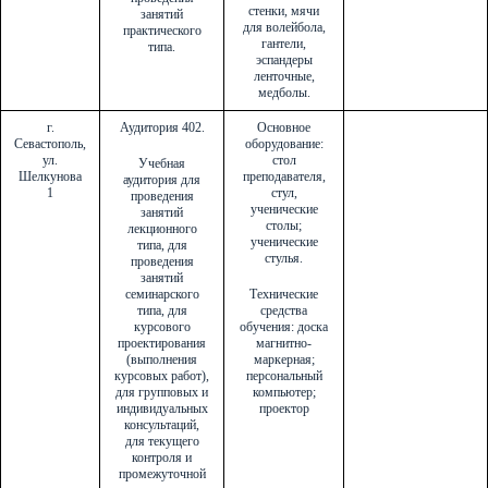
стенки, мячи
занятий
для волейбола,
практического
гантели,
типа.
эспандеры
ленточные,
медболы.
г.
Аудитория 402.
Основное
Севастополь,
оборудование:
ул.
стол
Учебная
Шелкунова
преподавателя,
аудитория для
1
стул,
проведения
ученические
занятий
столы;
лекционного
ученические
типа, для
стулья.
проведения
занятий
семинарского
Технические
типа, для
средства
курсового
обучения: доска
проектирования
магнитно-
(выполнения
маркерная;
курсовых работ),
персональный
для групповых и
компьютер;
индивидуальных
проектор
консультаций,
для текущего
контроля и
промежуточной