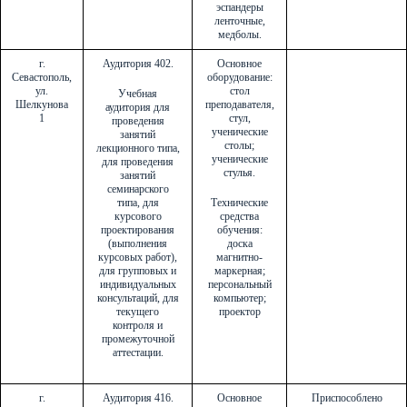
эспандеры
ленточные,
медболы.
г.
Аудитория 402.
Основное
Севастополь,
оборудование:
ул.
стол
Учебная
Шелкунова
преподавателя,
аудитория для
1
стул,
проведения
ученические
занятий
столы;
лекционного типа,
ученические
для проведения
стулья.
занятий
семинарского
типа, для
Технические
курсового
средства
проектирования
обучения:
(выполнения
доска
курсовых работ),
магнитно-
для групповых и
маркерная;
индивидуальных
персональный
консультаций, для
компьютер;
текущего
проектор
контроля и
промежуточной
аттестации.
г.
Аудитория 416.
Основное
Приспособлено