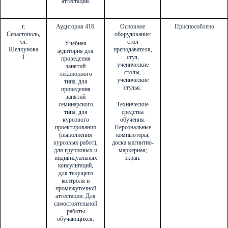
аттестации.
г.
Аудитория 416.
Основное
Приспособлено
Севастополь,
оборудование:
ул.
стол
Учебная
Шелкунова
преподавателя,
аудитория для
1
стул,
проведения
ученические
занятий
столы,
лекционного
ученические
типа, для
стулья.
проведения
занятий
семинарского
Технические
типа, для
средства
курсового
обучения:
проектирования
Персональные
(выполнения
компьютеры;
курсовых работ),
доска магнитно-
для групповых и
маркерная;
индивидуальных
экран.
консультаций,
для текущего
контроля и
промежуточной
аттестации. Для
самостоятельной
работы
обучающихся.