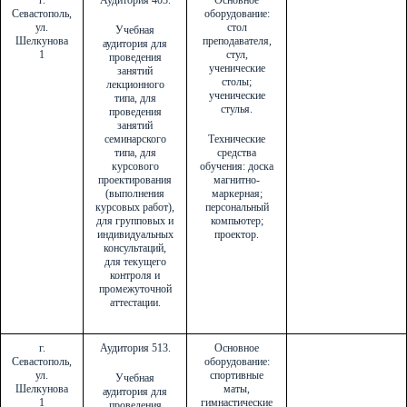
г.
Аудитория 403.
Основное
Севастополь,
оборудование:
ул.
стол
Учебная
Шелкунова
преподавателя,
аудитория для
1
стул,
проведения
ученические
занятий
столы;
лекционного
ученические
типа, для
стулья.
проведения
занятий
семинарского
Технические
типа, для
средства
курсового
обучения: доска
проектирования
магнитно-
(выполнения
маркерная;
курсовых работ),
персональный
для групповых и
компьютер;
индивидуальных
проектор.
консультаций,
для текущего
контроля и
промежуточной
аттестации.
г.
Аудитория 513.
Основное
Севастополь,
оборудование:
ул.
спортивные
Учебная
Шелкунова
маты,
аудитория для
1
гимнастические
проведения