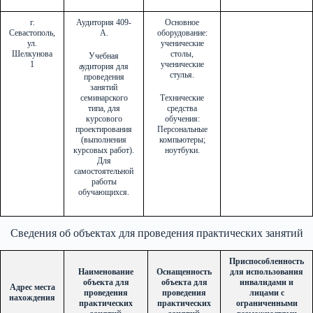
г.
Аудитория 409-
Основное
Севастополь,
А.
оборудование:
ул.
ученические
Шелкунова
столы,
Учебная
1
ученические
аудитория для
стулья.
проведения
занятий
семинарского
Технические
типа, для
средства
курсового
обучения:
проектирования
Персональные
(выполнения
компьютеры;
курсовых работ).
ноутбуки.
Для
самостоятельной
работы
обучающихся.
Сведения об объектах для проведения практических занятий
Приспособленность
Наименование
Оснащенность
для использования
объекта для
объекта для
инвалидами и
Адрес места
проведения
проведения
лицами с
нахождения
практических
практических
ограниченными