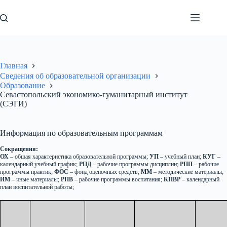
Перейти
к
сути
Главная
Сведения об образовательной организации
Образование
Севастопольский экономико-гуманитарный институт
(СЭГИ)
Информация по образовательным программам
Сокращения:
ОХ
– общая характеристика образовательной программы;
УП
– учебный план;
КУГ
–
календарный учебный график;
РПД
– рабочие программы дисциплин;
РПП
– рабочие
программы практик;
ФОС
– фонд оценочных средств;
ММ
– методические материалы;
ИМ
– иные материалы;
РПВ
– рабочие программы воспитания;
КПВР
– календарный
план воспитательной работы;