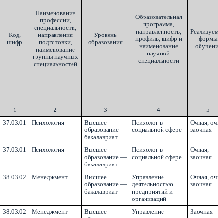
Наименование
Образовательная
профессии,
программа,
специальности,
направленность,
Реализуе
Код,
направления
Уровень
профиль, шифр и
формы
шифр
подготовки,
образования
наименование
обучени
наименование
научной
группы научных
специальности
специальностей
1
2
3
4
5
37.03.01
Психология
Высшее
Психолог в
Очная, оч
образование —
социальной сфере
заочная
бакалавриат
37.03.01
Психология
Высшее
Психолог в
Очная,
образование —
социальной сфере
заочная
бакалавриат
38.03.02
Менеджмент
Высшее
Управление
Очная, оч
образование —
деятельностью
заочная
бакалавриат
предприятий и
организаций
38.03.02
Менеджмент
Высшее
Управление
Заочная