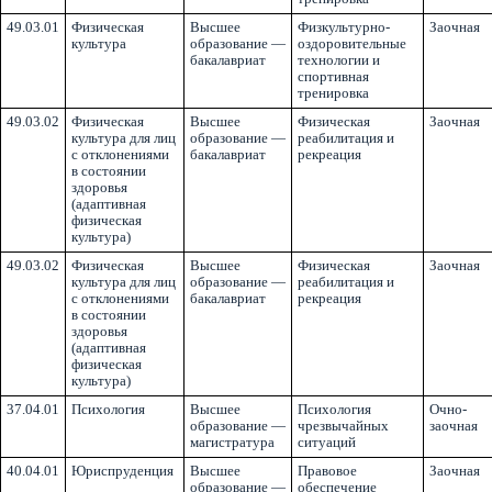
49.03.01
Физическая
Высшее
Физкультурно-
Заочная
культура
образование —
оздоровительные
бакалавриат
технологии и
спортивная
тренировка
49.03.02
Физическая
Высшее
Физическая
Заочная
культура для лиц
образование —
реабилитация и
с отклонениями
бакалавриат
рекреация
в состоянии
здоровья
(адаптивная
физическая
культура)
49.03.02
Физическая
Высшее
Физическая
Заочная
культура для лиц
образование —
реабилитация и
с отклонениями
бакалавриат
рекреация
в состоянии
здоровья
(адаптивная
физическая
культура)
37.04.01
Психология
Высшее
Психология
Очно-
образование —
чрезвычайных
заочная
магистратура
ситуаций
40.04.01
Юриспруденция
Высшее
Правовое
Заочная
образование —
обеспечение