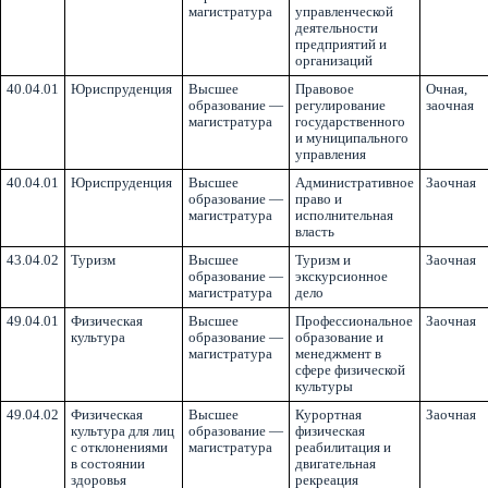
магистратура
управленческой
деятельности
предприятий и
организаций
40.04.01
Юриспруденция
Высшее
Правовое
Очная,
образование —
регулирование
заочная
магистратура
государственного
и муниципального
управления
40.04.01
Юриспруденция
Высшее
Административное
Заочная
образование —
право и
магистратура
исполнительная
власть
43.04.02
Туризм
Высшее
Туризм и
Заочная
образование —
экскурсионное
магистратура
дело
49.04.01
Физическая
Высшее
Профессиональное
Заочная
культура
образование —
образование и
магистратура
менеджмент в
сфере физической
культуры
49.04.02
Физическая
Высшее
Курортная
Заочная
культура для лиц
образование —
физическая
с отклонениями
магистратура
реабилитация и
в состоянии
двигательная
здоровья
рекреация