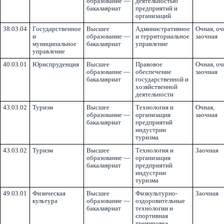
образование —
деятельностью
бакалавриат
предприятий и
организаций
38.03.04
Государственное
Высшее
Административное
Очная, оч
и
образование —
и территориальное
заочная
муниципальное
бакалавриат
управление
управление
40.03.01
Юриспруденция
Высшее
Правовое
Очная, оч
образование —
обеспечение
заочная
бакалавриат
государственной и
хозяйственной
деятельности
43.03.02
Туризм
Высшее
Технология и
Очная,
образование —
организация
заочная
бакалавриат
предприятий
индустрии
туризма
43.03.02
Туризм
Высшее
Технология и
Заочная
образование —
организация
бакалавриат
предприятий
индустрии
туризма
49.03.01
Физическая
Высшее
Физкультурно-
Заочная
культура
образование —
оздоровительные
бакалавриат
технологии и
спортивная
тренировка