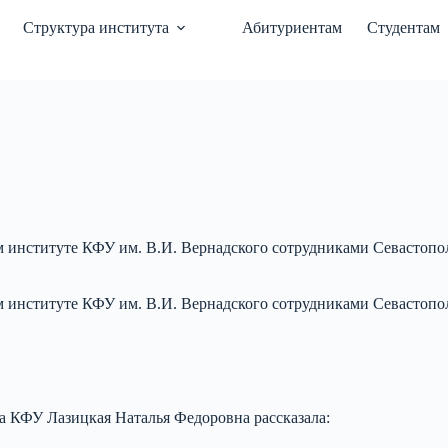
Структура института
Абитуриентам
Студентам
Севастопольский экономико-гуманитарный институт
ом институте КФУ им. В.И. Вернадского сотрудниками Севасто
ом институте КФУ им. В.И. Вернадского сотрудниками Севасто
а КФУ Лазицкая Наталья Федоровна рассказала: