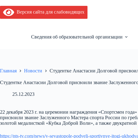
Перейти
к
Версия сайта для слабовидящих
сути
Сведения об образовательной организации
Главная
Новости
Студентке Анастасии Долговой присвоил
Студентке Анастасии Долговой присвоили звание Заслуженного
25.12.2023
22 декабря 2023 г. на церемонии награждения «Спортсмен года»
присвоили звание Заслуженного Мастера спорта России по гребле
золотой медалисткой «Кубка Доброй Воли», а также двукратной
https://nts-tv.com/news/v-sevastopole-podveli-sportivnye-itogi-ukhod