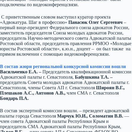
подключены по видеоконференцсвязи.
С приветственным словом выступил куратор проекта
«Адвокатура. Шаг в профессию»
Панасюк Олег Сергеевич
–
первый вице-президент Федерального союза адвокатов России,
заместитель председателя Союза молодых адвокатов России,
председатель Научно-методического совета Адвокатской палаты
Ростовской области, председатель правления РРМОО «Молодые
юристы Ростовской области», к.ю.н., доцент – он был также на
прямом включении с помощью видеоконференцсвязи.
В состав жюри региональной конкурсной комиссии вошли
Васильченко Е.А. –
Председатель квалификационной комиссии
Адвокатской палаты г. Севастополя,
Бабушкина Т.А. –
председатель Совета молодых адвокатов Адвокатской палаты г.
Севастополя, члены Совета АП г. Севастополя
Широян В.Г.,
Плешаков А.С., Антонов А.В.,
член СМА г. Севастополя
Бондарь П.А.
В состав экспертной комиссии вошли. – президент адвокатской
палаты города Севастополя
Марчук Ю.И.,
Соломатин В.В.
—
член совета Адвокатской палаты Республики Крым и
председатель СМА Адвокатской палаты Республики Крым,
Львов В.Г.
— член совета АП г. Севастополя, ФГАОУ ВО